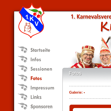
Fotos
Fotos
Galerie:
•