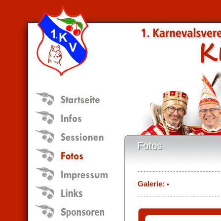
Fotos
Fotos
Galerie:
•